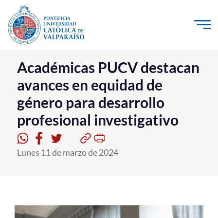
Click acá para ir directamente al contenido
La Universidad
Académicas PUCV destacan
avances en equidad de
Investigación, Creación e Innovación
género para desarrollo
PUCV Internacional
profesional investigativo
Vinculación con el Medio
Admisión
Lunes 11 de marzo de 2024
Pregrado
Postgrado
Formación Continua