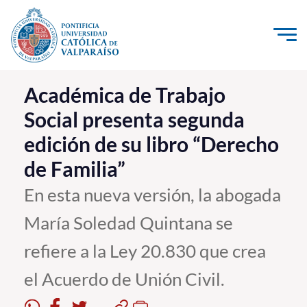
Click acá para ir directamente al contenido
La Universidad
Académica de Trabajo
Social presenta segunda
Investigación, Creación e Innovación
edición de su libro “Derecho
PUCV Internacional
de Familia”
Vinculación con el Medio
En esta nueva versión, la abogada
Admisión
María Soledad Quintana se
Pregrado
refiere a la Ley 20.830 que crea
Postgrado
el Acuerdo de Unión Civil.
Formación Continua