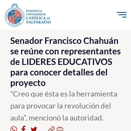
Click acá para ir directamente al contenido
La Universidad
Senador Francisco Chahuán
se reúne con representantes
Investigación, Creación e Innovación
de LIDERES EDUCATIVOS
PUCV Internacional
para conocer detalles del
Vinculación con el Medio
proyecto
Admisión
"Creo que ésta es la herramienta
para provocar la revolución del
Pregrado
aula”, mencionó la autoridad.
Postgrado
Formación Continua