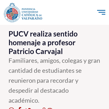
Click acá para ir directamente al contenido
La Universidad
PUCV realiza sentido
homenaje a profesor
Investigación, Creación e Innovación
Patricio Carvajal
PUCV Internacional
Vinculación con el Medio
Familiares, amigos, colegas y gran
cantidad de estudiantes se
Admisión
reunieron para recordar y
Pregrado
despedir al destacado
Postgrado
académico.
Formación Continua