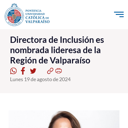
Click acá para ir directamente al contenido
La Universidad
Directora de Inclusión es
nombrada lideresa de la
Investigación, Creación e Innovación
Región de Valparaíso
PUCV Internacional
Vinculación con el Medio
Lunes 19 de agosto de 2024
Admisión
Pregrado
Postgrado
Formación Continua