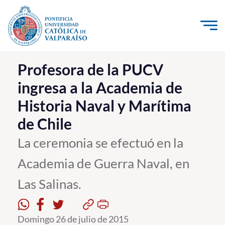
Click acá para ir directamente al contenido
La Universidad
Profesora de la PUCV
ingresa a la Academia de
Investigación, Creación e Innovación
Historia Naval y Marítima
PUCV Internacional
de Chile
Vinculación con el Medio
La ceremonia se efectuó en la
Admisión
Academia de Guerra Naval, en
Pregrado
Las Salinas.
Postgrado
Domingo 26 de julio de 2015
Formación Continua