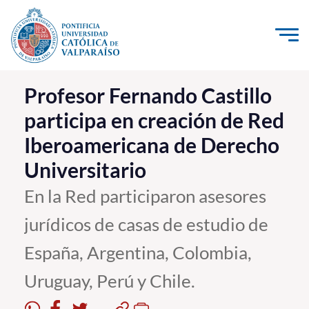
Click acá para ir directamente al contenido
La Universidad
Profesor Fernando Castillo
participa en creación de Red
Investigación, Creación e Innovación
Iberoamericana de Derecho
PUCV Internacional
Universitario
Vinculación con el Medio
En la Red participaron asesores
Admisión
jurídicos de casas de estudio de
Pregrado
España, Argentina, Colombia,
Postgrado
Uruguay, Perú y Chile.
Formación Continua