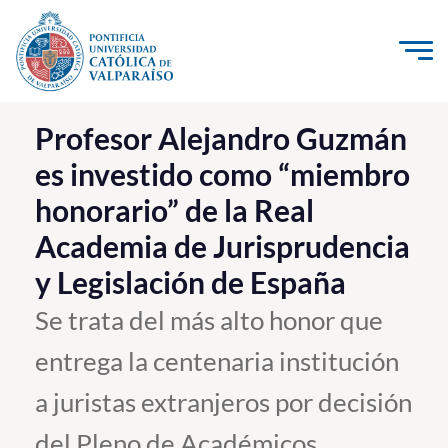
Click acá para ir directamente al contenido
La Universidad
Profesor Alejandro Guzmán
es investido como “miembro
Investigación, Creación e Innovación
honorario” de la Real
PUCV Internacional
Academia de Jurisprudencia
Vinculación con el Medio
y Legislación de España
Admisión
Se trata del más alto honor que
entrega la centenaria institución
Pregrado
a juristas extranjeros por decisión
Postgrado
Formación Continua
del Pleno de Académicos