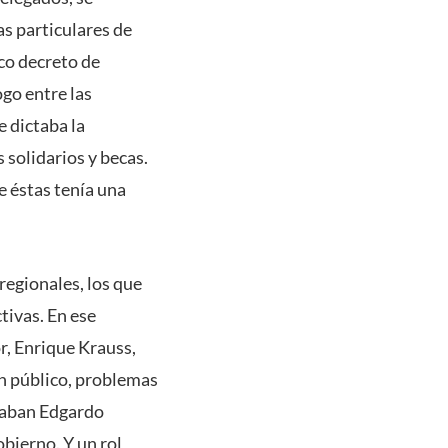
as particulares de
ico decreto de
go entre las
e dictaba la
 solidarios y becas.
e éstas tenía una
regionales, los que
tivas. En ese
r, Enrique Krauss,
en público, problemas
ipaban Edgardo
obierno. Y un rol