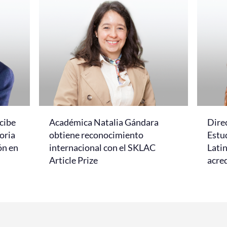
cibe
Académica Natalia Gándara
Dire
oria
obtiene reconocimiento
Estud
ón en
internacional con el SKLAC
Lati
Article Prize
acred