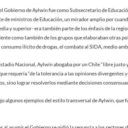
el Gobierno de Aylwin fue como Subsecretario de Educaci
te de ministros de Educación, un mirador amplio por cuand
edia y superior- era también parte de los énfasis de la regio
dente como también de los grupos que elaboraban otras pol
l consumo ilícito de drogas, el combate al SIDA, medio ambi
Estadio Nacional, Aylwin abogaba por un Chile “libre justo
e requería “de la tolerancia a las opiniones divergentes y
tos, sino lograr resolverlos mediante decisiones consensua
go algunos ejemplos del estilo transversal de Aylwin, que f
 al asumir el Gobierno se pidió la renuncia a los rectores 