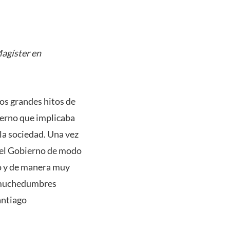
Magíster en
los grandes hitos de
ierno que implicaba
 la sociedad. Una vez
 del Gobierno de modo
no y de manera muy
s muchedumbres
antiago