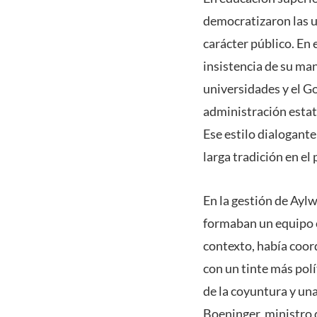
democratizaron las un
carácter público. En 
insistencia de su ma
universidades y el Go
administración estata
Ese estilo dialogante
larga tradición en el 
En la gestión de Aylw
formaban un equipo c
contexto, había coord
con un tinte más pol
de la coyuntura y un
Boeninger, ministro d