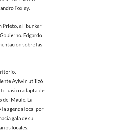
jandro Foxley.
n Prieto, el “bunker”
el Gobierno. Edgardo
mentación sobre las
ritorio.
dente Aylwin utilizó
ato básico adaptable
s del Maule, La
la agenda local por
hacía gala de su
rios locales,