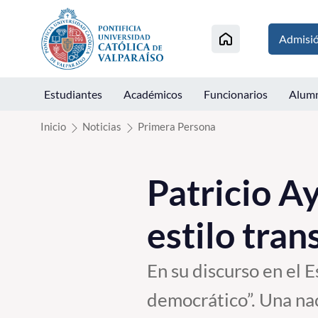
Click acá para ir directamente al contenido
Admisi
Estudiantes
Académicos
Funcionarios
Alum
Inicio
Noticias
Primera Persona
Patricio A
estilo tra
En su discurso en el E
democrático”. Una nac