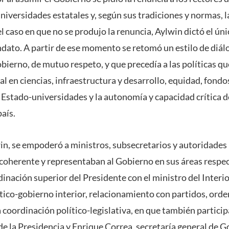
iversidades estatales y, según sus tradiciones y normas, l
el caso en que no se produjo la renuncia, Aylwin dictó el ún
ndato. A partir de ese momento se retomó un estilo de diálo
bierno, de mutuo respeto, y que precedía a las políticas qu
l en ciencias, infraestructura y desarrollo, equidad, fondos
 Estado-universidades y la autonomía y capacidad crítica d
país.
in, se empoderó a ministros, subsecretarios y autoridades 
oherente y representaban al Gobierno en sus áreas respec
inación superior del Presidente con el ministro del Interio
ítico-gobierno interior, relacionamiento con partidos, ord
a coordinación político-legislativa, en que también partic
e la Presidencia y Enrique Correa, secretaría general de G