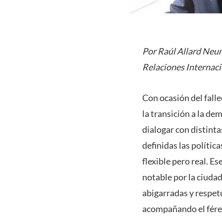
Por Raúl Allard Neum
Relaciones Internac
Con ocasión del fall
la transición a la d
dialogar con distinta
definidas las políti
flexible pero real. E
notable por la ciuda
abigarradas y respet
acompañando el féret