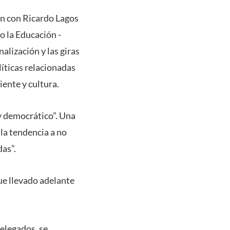
ón con Ricardo Lagos
o la Educación -
nalización y las giras
íticas relacionadas
ente y cultura.
 y democrático”. Una
 la tendencia a no
das”.
ue llevado adelante
delegados, se