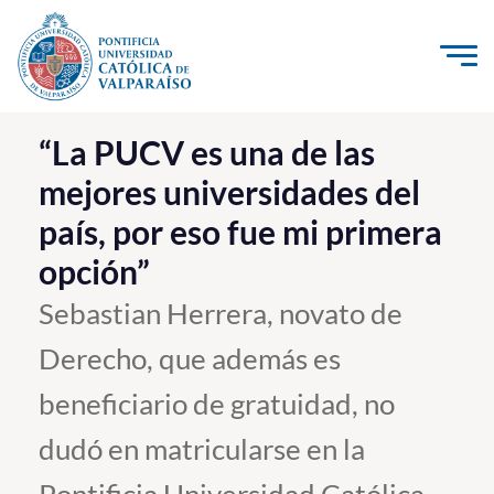
Click acá para ir directamente al contenido
La Universidad
“La PUCV es una de las
mejores universidades del
Investigación, Creación e Innovación
país, por eso fue mi primera
PUCV Internacional
opción”
Vinculación con el Medio
Sebastian Herrera, novato de
Admisión
Derecho, que además es
Pregrado
beneficiario de gratuidad, no
Postgrado
dudó en matricularse en la
Formación Continua