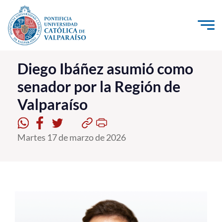
Click acá para ir directamente al contenido
La Universidad
Diego Ibáñez asumió como
senador por la Región de
Investigación, Creación e Innovación
Valparaíso
PUCV Internacional
Vinculación con el Medio
Martes 17 de marzo de 2026
Admisión
Pregrado
Postgrado
Formación Continua