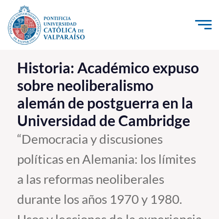
Click acá para ir directamente al contenido
La Universidad
Historia: Académico expuso
sobre neoliberalismo
Investigación, Creación e Innovación
alemán de postguerra en la
PUCV Internacional
Universidad de Cambridge
Vinculación con el Medio
“Democracia y discusiones
Admisión
políticas en Alemania: los límites
Pregrado
a las reformas neoliberales
Postgrado
durante los años 1970 y 1980.
Formación Continua