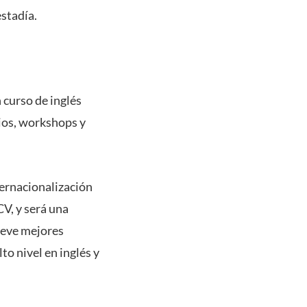
estadía.
 curso de inglés
rios, workshops y
ternacionalización
CV, y será una
ueve mejores
o nivel en inglés y