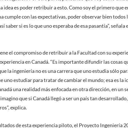
a idea es poder retribuir a esto. Como soy el primero que en
ma cumple con las expectativas, poder observar bien todos 
 así saber si es lo que uno esperaba de esa pasantía”, señala 
iene el compromiso de retribuir a la Facultad con su experi
experiencia en Canadá. “Es importante difundir las cosas q
ue la ingeniería no es una carrera que uno estudia sólo par
e uno estudiar para tratar de cambiar el mundo; esa es la i
nadá una realidad más enfocada en otra dirección, en un se
imagino que si Canadá llegó a ser un país tan desarrollado
os”, explica.
ltados de esta experiencia piloto, el Proyecto Ingeniería 