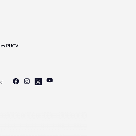
nes PUCV
cl