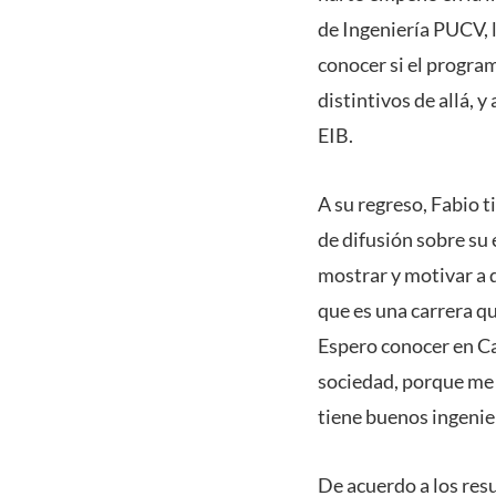
de Ingeniería PUCV, l
conocer si el progra
distintivos de allá, y
EIB.
A su regreso, Fabio t
de difusión sobre su 
mostrar y motivar a q
que es una carrera qu
Espero conocer en Ca
sociedad, porque me 
tiene buenos ingenier
De acuerdo a los resu