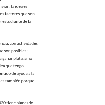
vían, la idea es
los factores que son
el estudiante de la
encia, con actividades
ue son posibles;
a ganar plata, sino
dea que tengo.
ntido de ayuda a la
, es también porque
2030 tiene planeado