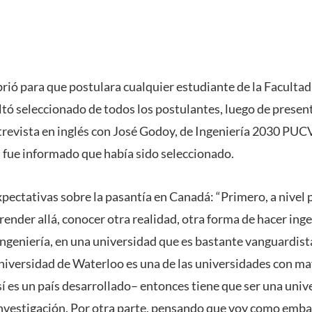
brió para que postulara cualquier estudiante de la Faculta
ltó seleccionado de todos los postulantes, luego de presen
revista en inglés con José Godoy, de Ingeniería 2030 PUCV
a fue informado que había sido seleccionado.
pectativas sobre la pasantía en Canadá: “Primero, a nivel 
ender allá, conocer otra realidad, otra forma de hacer inge
ingeniería, en una universidad que es bastante vanguardista
niversidad de Waterloo es una de las universidades con m
í es un país desarrollado– entonces tiene que ser una univ
nvestigación. Por otra parte, pensando que voy como emba