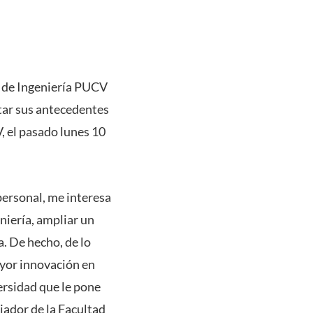
d de Ingeniería PUCV
tar sus antecedentes
, el pasado lunes 10
personal, me interesa
niería, ampliar un
. De hecho, de lo
ayor innovación en
ersidad que le pone
jador de la Facultad