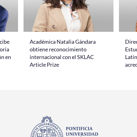
cibe
Académica Natalia Gándara
Dire
oria
obtiene reconocimiento
Estud
ón en
internacional con el SKLAC
Lati
Article Prize
acred