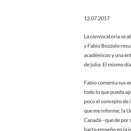
12.07.2017
La convocatoria se a
y Fabio Bozzolo resu
académicos y una ent
de julio. El mismo dí
Fabio comenta sus ex
todo lo que pueda apr
poco el concepto de 
que me informe, la U
Canadá –que de por s
harto empeño en la i