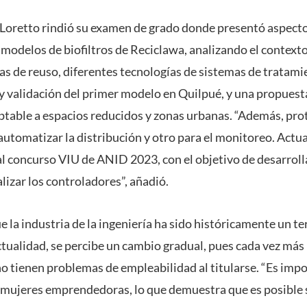
o, Loretto rindió su examen de grado donde presentó aspecto
 modelos de biofiltros de Reciclawa, analizando el contexto
as de reuso, diferentes tecnologías de sistemas de tratami
ón y validación del primer modelo en Quilpué, y una propues
table a espacios reducidos y zonas urbanas. “Además, pro
 automatizar la distribución y otro para el monitoreo. Actu
l concurso VIU de ANID 2023, con el objetivo de desarrollar
lizar los controladores”, añadió.
ue la industria de la ingeniería ha sido históricamente un 
ctualidad, se percibe un cambio gradual, pues cada vez má
no tienen problemas de empleabilidad al titularse. “Es impo
mujeres emprendedoras, lo que demuestra que es posible 