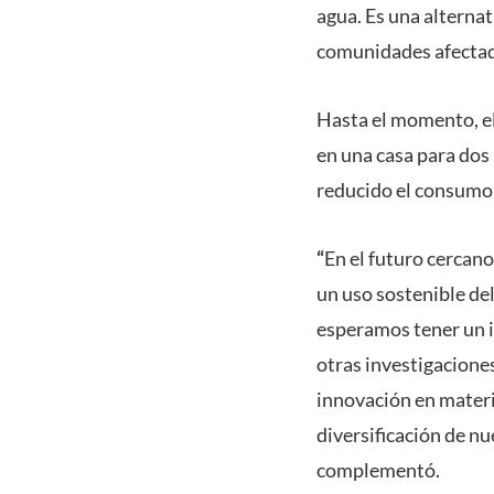
agua. Es una alternat
comunidades afectadas
Hasta el momento, el
en una casa para dos
reducido el consumo 
“
En el futuro cercan
un uso sostenible de
esperamos tener un i
otras investigacione
innovación en materi
diversificación de n
complementó.