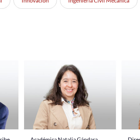
i
Innovación
Ingeniería Civil Mecánica
cibe
Académica Natalia Gándara
Dire