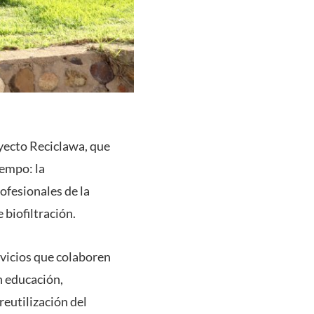
oyecto Reciclawa, que
iempo: la
ofesionales de la
biofiltración.
rvicios que colaboren
n educación,
reutilización del