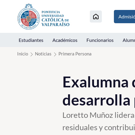
Click acá para ir directamente al contenido
Admisi
Estudiantes
Académicos
Funcionarios
Alum
Inicio
Noticias
Primera Persona
Exalumna 
desarrolla 
Loretto Muñoz lidera 
residuales y contribui