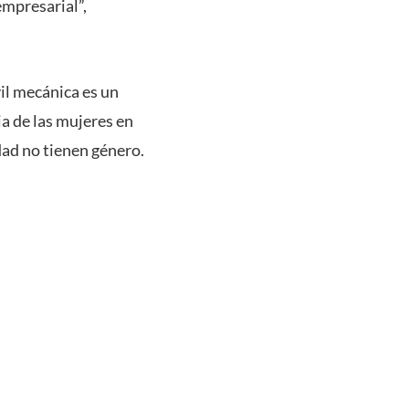
empresarial”,
il mecánica es un
a de las mujeres en
idad no tienen género.