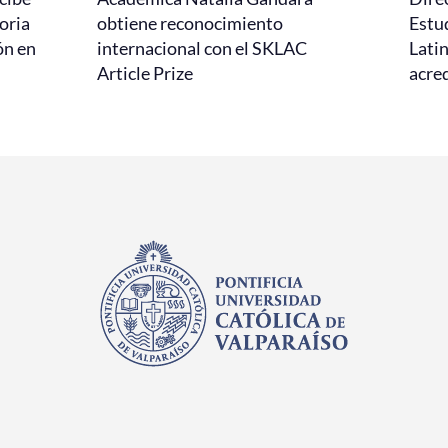
oria
obtiene reconocimiento
Estud
ón en
internacional con el SKLAC
Lati
Article Prize
acred