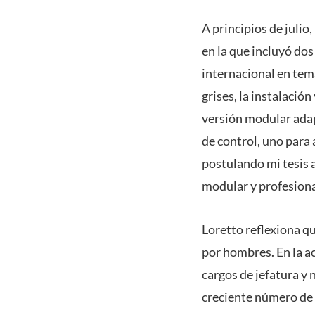
A principios de juli
en la que incluyó dos
internacional en tem
grises, la instalaci
versión modular adap
de control, uno para
postulando mi tesis a
modular y profesiona
Loretto reflexiona q
por hombres. En la a
cargos de jefatura y 
creciente número de 