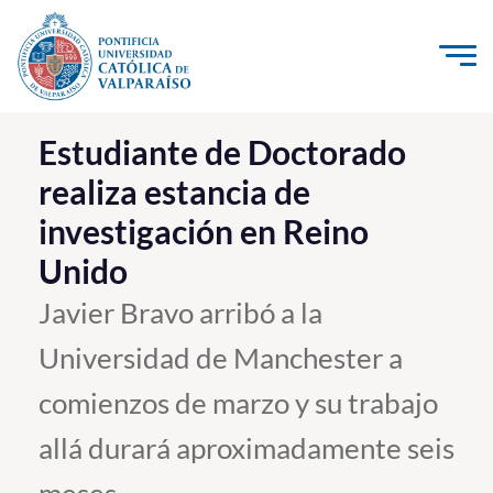
Click acá para ir directamente al contenido
La Universidad
Estudiante de Doctorado
realiza estancia de
Investigación, Creación e Innovación
investigación en Reino
PUCV Internacional
Unido
Vinculación con el Medio
Javier Bravo arribó a la
Admisión
Universidad de Manchester a
Pregrado
comienzos de marzo y su trabajo
Postgrado
allá durará aproximadamente seis
Formación Continua