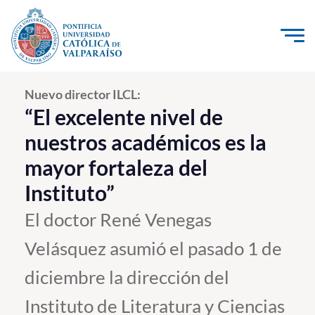
Click acá para ir directamente al contenido
La Universidad
Nuevo director ILCL:
“El excelente nivel de
Investigación, Creación e Innovación
nuestros académicos es la
PUCV Internacional
mayor fortaleza del
Vinculación con el Medio
Instituto”
El doctor René Venegas
Admisión
Velásquez asumió el pasado 1 de
Pregrado
diciembre la dirección del
Postgrado
Instituto de Literatura y Ciencias
Formación Continua