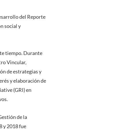
esarrollo del Reporte
n social y
nte tiempo. Durante
tro Vincular,
ón de estrategias y
erés y elaboración de
ative (GRI) en
vos.
estión de la
8 y 2018 fue