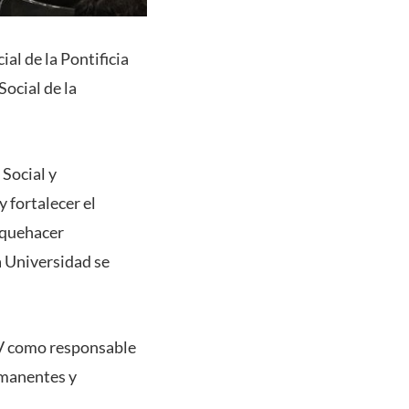
al de la Pontificia
ocial de la
Social y
 fortalecer el
 quehacer
a Universidad se
CV como responsable
rmanentes y