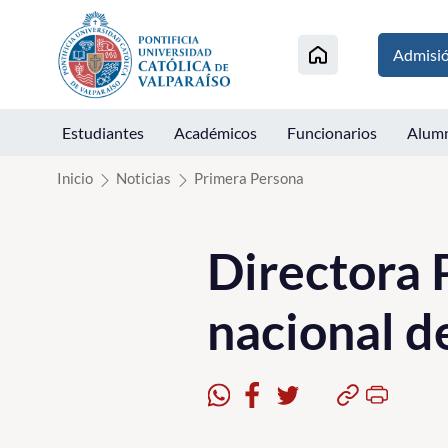
Click acá para ir directamente al contenido
Admisi
Estudiantes
Académicos
Funcionarios
Alum
Inicio
Noticias
Primera Persona
Directora
nacional d