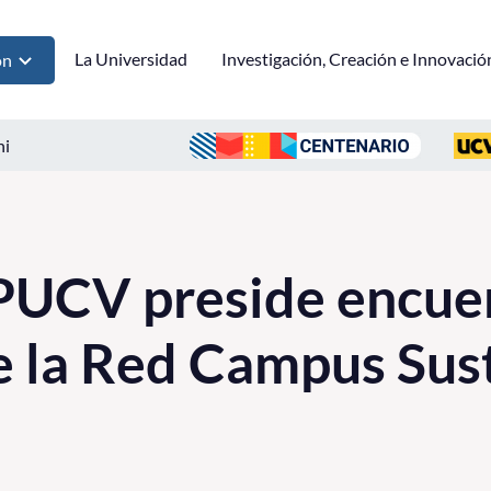
La Universidad
Investigación, Creación e Innovació
ón
ni
 PUCV preside encue
e la Red Campus Sus