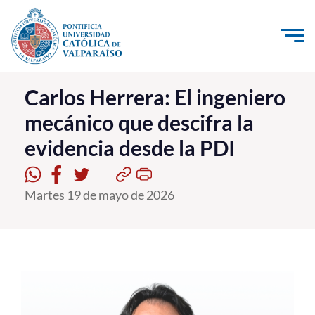
Click acá para ir directamente al contenido
La Universidad
Carlos Herrera: El ingeniero
mecánico que descifra la
Investigación, Creación e Innovación
evidencia desde la PDI
PUCV Internacional
Vinculación con el Medio
Martes 19 de mayo de 2026
Admisión
Pregrado
Postgrado
Formación Continua