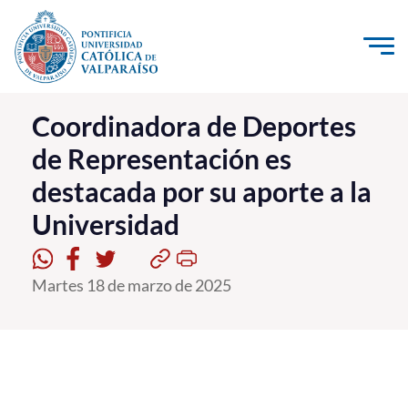
Click acá para ir directamente al contenido
La Universidad
Coordinadora de Deportes
de Representación es
Investigación, Creación e Innovación
destacada por su aporte a la
PUCV Internacional
Universidad
Vinculación con el Medio
Admisión
Martes 18 de marzo de 2025
Pregrado
Postgrado
Formación Continua