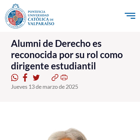
Click acá para ir directamente al contenido
La Universidad
Alumni de Derecho es
reconocida por su rol como
Investigación, Creación e Innovación
dirigente estudiantil
PUCV Internacional
Vinculación con el Medio
Jueves 13 de marzo de 2025
Admisión
Pregrado
Postgrado
Formación Continua