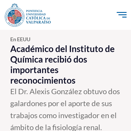
Click acá para ir directamente al contenido
La Universidad
En EEUU
Académico del Instituto de
Investigación, Creación e Innovación
Química recibió dos
PUCV Internacional
importantes
Vinculación con el Medio
reconocimientos
El Dr. Alexis González obtuvo dos
Admisión
galardones por el aporte de sus
Pregrado
trabajos como investigador en el
Postgrado
ámbito de la fisiología renal.
Formación Continua