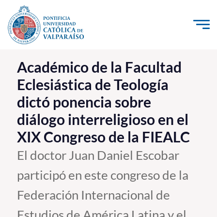
Click acá para ir directamente al contenido
La Universidad
Académico de la Facultad
Eclesiástica de Teología
Investigación, Creación e Innovación
dictó ponencia sobre
PUCV Internacional
diálogo interreligioso en el
Vinculación con el Medio
XIX Congreso de la FIEALC
Admisión
El doctor Juan Daniel Escobar
participó en este congreso de la
Pregrado
Federación Internacional de
Postgrado
Formación Continua
Estudios de América Latina y el