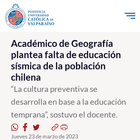
Click acá para ir directamente al contenido
La Universidad
Académico de Geografía
plantea falta de educación
Investigación, Creación e Innovación
sísmica de la población
PUCV Internacional
chilena
Vinculación con el Medio
“La cultura preventiva se
Admisión
desarrolla en base a la educación
Pregrado
temprana”, sostuvo el docente.
Postgrado
Jueves 23 de marzo de 2023
Formación Continua