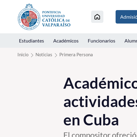
Click acá para ir directamente al contenido
Admisi
Estudiantes
Académicos
Funcionarios
Alum
Inicio
Noticias
Primera Persona
Académico 
actividade
en Cuba
El compositor ofreció