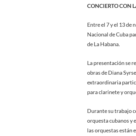
CONCIERTO CON L
Entre el 7 y el 13 d
Nacional de Cuba par
de La Habana.
La presentación se r
obras de Diana Syrse
extraordinaria parti
para clarinete y orqu
Durante su trabajo c
orquesta cubanos y 
las orquestas están 