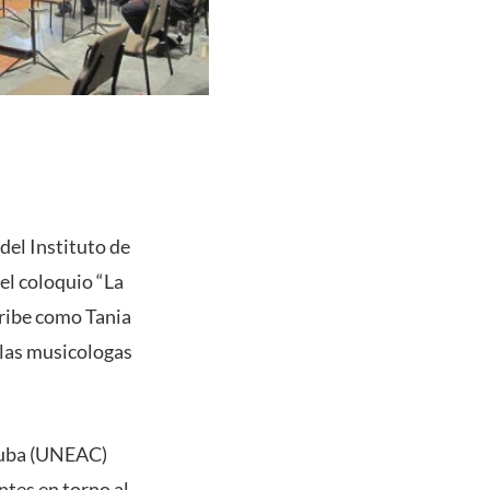
del Instituto de
el coloquio “La
aribe como Tania
 las musicologas
 Cuba (UNEAC)
ntes en torno al