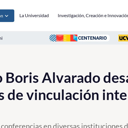
La Universidad
Investigación, Creación e Innovació
ón
ni
Boris Alvarado desa
s de vinculación int
 conferencias en diversas instituciones