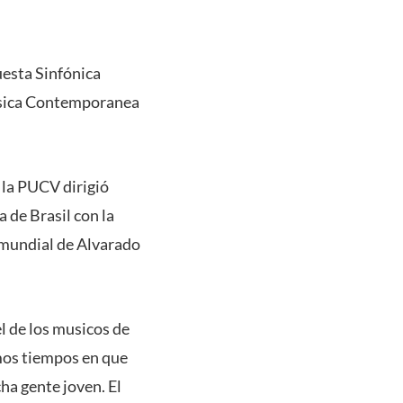
uesta Sinfónica
Música Contemporanea
 la PUCV dirigió
 de Brasil con la
 mundial de Alvarado
l de los musicos de
mos tiempos en que
ha gente joven. El