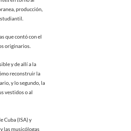
oranea, producción,
studiantil.
as que contó con el
s originarios.
le y de allí a la
cómo reconstruir la
rio, y lo segundo, la
us vestidos o al
de Cuba (ISA) y
y las musicólogas