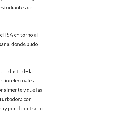
 estudiantes de
el ISA en torno al
ubana, donde pudo
 producto de la
os intelectuales
onalmente y que las
rturbadora con
muy por el contrario