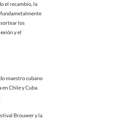
o el recambio, la
la fundametalmente
 sortear los
exión y el
ado maestro cubano
a en Chile y Cuba
.
stival Brouwer y la