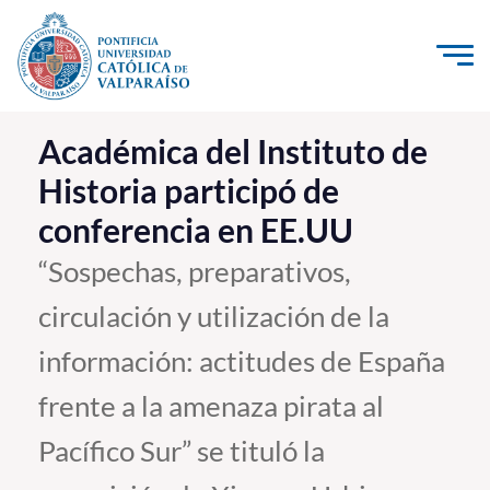
Click acá para ir directamente al contenido
La Universidad
Académica del Instituto de
Historia participó de
Investigación, Creación e Innovación
conferencia en EE.UU
PUCV Internacional
Vinculación con el Medio
“Sospechas, preparativos,
circulación y utilización de la
Admisión
información: actitudes de España
Pregrado
frente a la amenaza pirata al
Postgrado
Pacífico Sur” se tituló la
Formación Continua