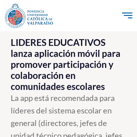
Click acá para ir directamente al contenido
La Universidad
LIDERES EDUCATIVOS
lanza aplicación móvil para
Investigación, Creación e Innovación
promover participación y
PUCV Internacional
colaboración en
Vinculación con el Medio
comunidades escolares
Admisión
La app está recomendada para
líderes del sistema escolar en
Pregrado
general (directores, jefes de
Postgrado
Formación Continua
unidad técnico pedagógica, jefes