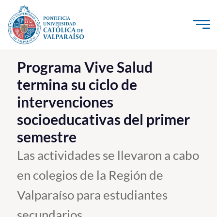
Click acá para ir directamente al contenido
La Universidad
Programa Vive Salud
termina su ciclo de
Investigación, Creación e Innovación
intervenciones
PUCV Internacional
socioeducativas del primer
Vinculación con el Medio
semestre
Admisión
Las actividades se llevaron a cabo
en colegios de la Región de
Pregrado
Valparaíso para estudiantes
Postgrado
Formación Continua
secundarios.