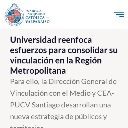
Click acá para ir directamente al contenido
La Universidad
Universidad reenfoca
esfuerzos para consolidar su
Investigación, Creación e Innovación
vinculación en la Región
PUCV Internacional
Metropolitana
Vinculación con el Medio
Para ello, la Dirección General de
Admisión
Vinculación con el Medio y CEA-
Pregrado
PUCV Santiago desarrollan una
Postgrado
nueva estrategia de públicos y
Formación Continua