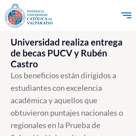
Click acá para ir directamente al contenido
La Universidad
Universidad realiza entrega
de becas PUCV y Rubén
Investigación, Creación e Innovación
Castro
PUCV Internacional
Vinculación con el Medio
Los beneficios están dirigidos a
estudiantes con excelencia
Admisión
académica y aquellos que
Pregrado
obtuvieron puntajes nacionales o
Postgrado
regionales en la Prueba de
Formación Continua