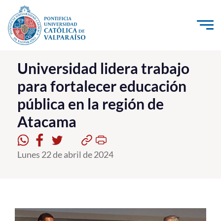
Click acá para ir directamente al contenido
La Universidad
Universidad lidera trabajo
para fortalecer educación
Investigación, Creación e Innovación
pública en la región de
PUCV Internacional
Atacama
Vinculación con el Medio
Admisión
Lunes 22 de abril de 2024
Pregrado
Postgrado
Formación Continua