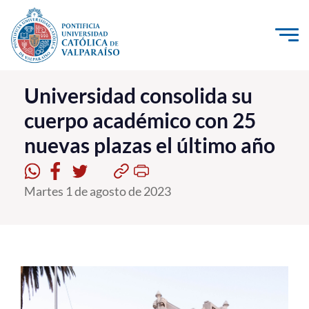
Click acá para ir directamente al contenido
La Universidad
Universidad consolida su
cuerpo académico con 25
Investigación, Creación e Innovación
nuevas plazas el último año
PUCV Internacional
Vinculación con el Medio
Martes 1 de agosto de 2023
Admisión
Pregrado
Postgrado
Formación Continua