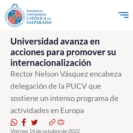
Click acá para ir directamente al contenido
La Universidad
Universidad avanza en
acciones para promover su
Investigación, Creación e Innovación
internacionalización
PUCV Internacional
Vinculación con el Medio
Rector Nelson Vásquez encabeza
delegación de la PUCV que
Admisión
sostiene un intenso programa de
Pregrado
actividades en Europa
Postgrado
Formación Continua
Viernes 14 de octubre de 2022