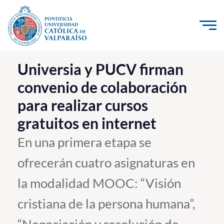
Click acá para ir directamente al contenido
La Universidad
Universia y PUCV firman
convenio de colaboración
Investigación, Creación e Innovación
para realizar cursos
PUCV Internacional
gratuitos en internet
Vinculación con el Medio
En una primera etapa se
Admisión
ofrecerán cuatro asignaturas en
Pregrado
la modalidad MOOC: “Visión
Postgrado
cristiana de la persona humana”,
Formación Continua