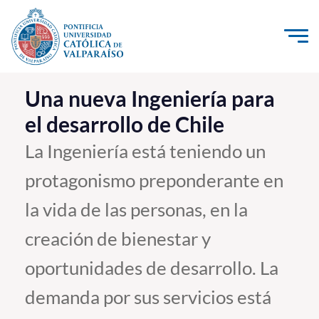
Click acá para ir directamente al contenido
La Universidad
Una nueva Ingeniería para
el desarrollo de Chile
Investigación, Creación e Innovación
PUCV Internacional
La Ingeniería está teniendo un
Vinculación con el Medio
protagonismo preponderante en
la vida de las personas, en la
Admisión
creación de bienestar y
Pregrado
oportunidades de desarrollo. La
Postgrado
demanda por sus servicios está
Formación Continua