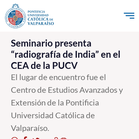
Click acá para ir directamente al contenido
La Universidad
Seminario presenta
“radiografía de India” en el
Investigación, Creación e Innovación
CEA de la PUCV
PUCV Internacional
Vinculación con el Medio
El lugar de encuentro fue el
Centro de Estudios Avanzados y
Admisión
Extensión de la Pontificia
Pregrado
Universidad Católica de
Postgrado
Valparaíso.
Formación Continua