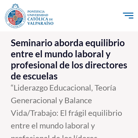
Click acá para ir directamente al contenido
La Universidad
Seminario aborda equilibrio
entre el mundo laboral y
Investigación, Creación e Innovación
profesional de los directores
PUCV Internacional
de escuelas
Vinculación con el Medio
“Liderazgo Educacional, Teoría
Admisión
Generacional y Balance
Pregrado
Vida/Trabajo: El frágil equilibrio
Postgrado
entre el mundo laboral y
Formación Continua