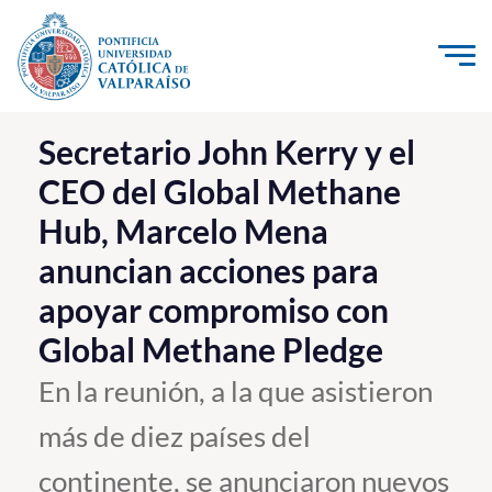
Click acá para ir directamente al contenido
La Universidad
Secretario John Kerry y el
CEO del Global Methane
Investigación, Creación e Innovación
Hub, Marcelo Mena
PUCV Internacional
anuncian acciones para
Vinculación con el Medio
apoyar compromiso con
Admisión
Global Methane Pledge
En la reunión, a la que asistieron
Pregrado
más de diez países del
Postgrado
continente, se anunciaron nuevos
Formación Continua