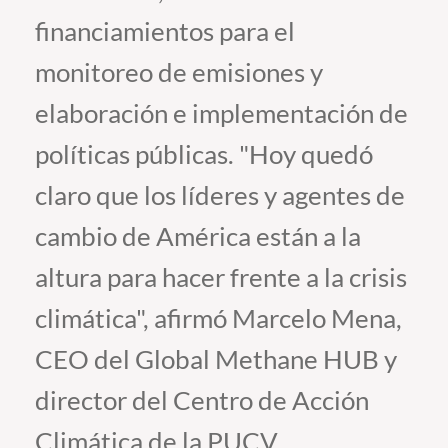
financiamientos para el
Estudiantes
monitoreo de emisiones y
Académicos
elaboración e implementación de
Funcionarios
políticas públicas. "Hoy quedó
Alumni
claro que los líderes y agentes de
cambio de América están a la
English
altura para hacer frente a la crisis
climática", afirmó Marcelo Mena,
CEO del Global Methane HUB y
director del Centro de Acción
Climática de la PUCV.