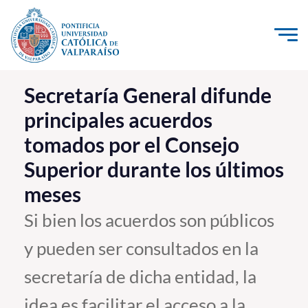
Click acá para ir directamente al contenido
La Universidad
Secretaría General difunde
principales acuerdos
Investigación, Creación e Innovación
tomados por el Consejo
PUCV Internacional
Superior durante los últimos
Vinculación con el Medio
meses
Admisión
Si bien los acuerdos son públicos
y pueden ser consultados en la
Pregrado
secretaría de dicha entidad, la
Postgrado
Formación Continua
idea es facilitar el acceso a la