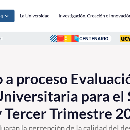
La Universidad
Investigación, Creación e Innovació
ón
ni
o a proceso Evaluaci
niversitaria para e
 Tercer Trimestre 2
luarán la percepción de la calidad del 