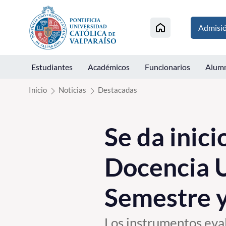
Click acá para ir directamente al contenido
Admisi
Estudiantes
Académicos
Funcionarios
Alum
Inicio
Noticias
Destacadas
Se da inici
Docencia U
Semestre y
Los instrumentos eva