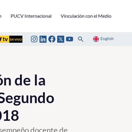
n
PUCV Internacional
Vinculación con el Medio
English
ón de la
l Segundo
018
desempeño docente de