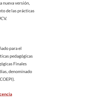
ta nueva versión,
to de las prácticas
UCV.
ñado para el
cticas pedagógicas
gógicas Finales
edias, denominado
(COEPI).
cencia