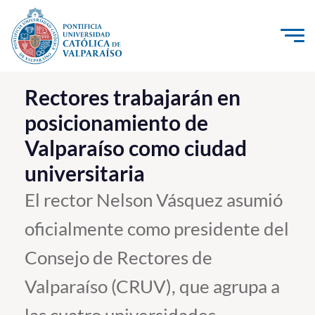
Click acá para ir directamente al contenido
La Universidad
Rectores trabajarán en
posicionamiento de
Investigación, Creación e Innovación
Valparaíso como ciudad
PUCV Internacional
universitaria
Vinculación con el Medio
El rector Nelson Vásquez asumió
Admisión
oficialmente como presidente del
Pregrado
Consejo de Rectores de
Postgrado
Valparaíso (CRUV), que agrupa a
Formación Continua