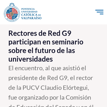
Click acá para ir directamente al contenido
La Universidad
Rectores de Red G9
participan en seminario
Investigación, Creación e Innovación
sobre el futuro de las
PUCV Internacional
universidades
Vinculación con el Medio
El encuentro, al que asistió el
Admisión
presidente de Red G9, el rector
Pregrado
de la PUCV Claudio Elórtegui,
Postgrado
fue organizado por la Comisión
Formación Continua