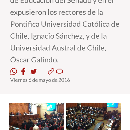
de Educación del Senado y en él
expusieron los rectores de la
Estudiantes
Pontifica Universidad Católica de
Académicos
Chile, Ignacio Sánchez, y de la
Funcionarios
Universidad Austral de Chile,
Alumni
Óscar Galindo.
English
Viernes 6 de mayo de 2016