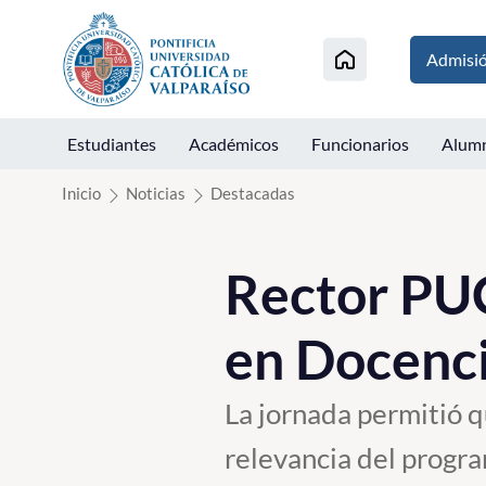
Click acá para ir directamente al contenido
Admisi
Estudiantes
Académicos
Funcionarios
Alum
Inicio
Noticias
Destacadas
Rector PU
en Docenci
La jornada permitió q
relevancia del program