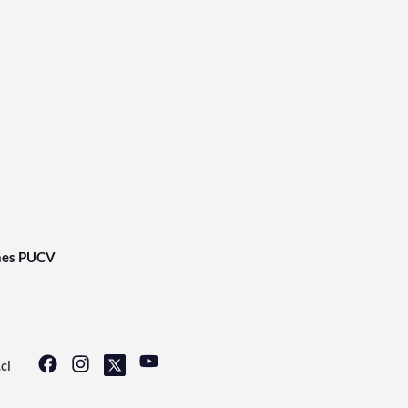
nes PUCV
cl