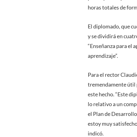
horas totales de for
El diplomado, que cu
y se dividirá en cua
“Enseñanza para el ap
aprendizaje”.
Para el rector Claud
tremendamente útil p
este hecho. “Este dip
lo relativo a un comp
el Plan de Desarrollo
estoy muy satisfecho 
indicó.