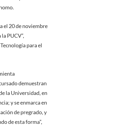
ónomo.
ta el 20 de noviembre
a la PUCV”,
“Tecnología para el
amienta
n cursado demuestran
de la Universidad, en
ncia; y se enmarca en
mación de pregrado, y
ndo de esta forma”,