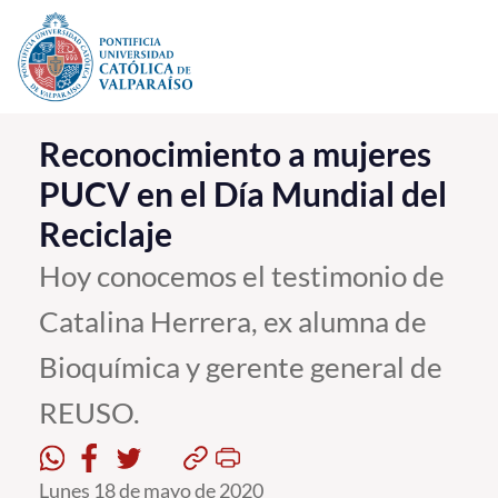
Click acá para ir directamente al contenido
La Universidad
Reconocimiento a mujeres
PUCV en el Día Mundial del
Investigación, Creación e Innovación
Reciclaje
PUCV Internacional
Vinculación con el Medio
Hoy conocemos el testimonio de
Catalina Herrera, ex alumna de
Admisión
Bioquímica y gerente general de
Pregrado
REUSO.
Postgrado
Formación Continua
Lunes 18 de mayo de 2020