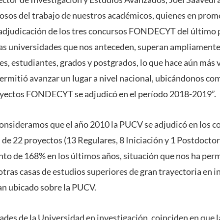
osos del trabajo de nuestros académicos, quienes en prom
 adjudicación de los tres concursos FONDECYT del último
las universidades que nos anteceden, superan ampliamente
es, estudiantes, grados y postgrados, lo que hace aún más v
permitió avanzar un lugar a nivel nacional, ubicándonos co
oyectos FONDECYT se adjudicó en el período 2018-2019”.
 consideramos que el año 2010 la PUCV se adjudicó en los 
e 22 proyectos (13 Regulares, 8 Iniciación y 1 Postdoct
to de 168% en los últimos años, situación que nos ha permi
otras casas de estudios superiores de gran trayectoria en i
an ubicado sobre la PUCV.
es de la Universidad en investigación, coinciden en que la