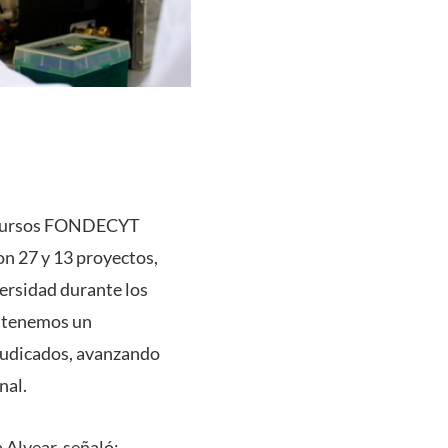
concursos FONDECYT
n 27 y 13 proyectos,
ersidad durante los
, tenemos un
djudicados, avanzando
nal.
 Alvear, señaló: