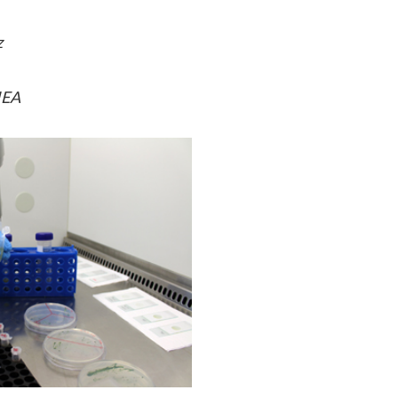
z
IEA