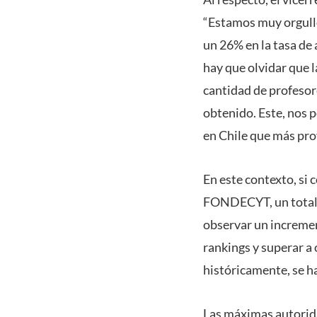
“Estamos muy orgull
un 26% en la tasa de
hay que olvidar que 
cantidad de profesor
obtenido. Este, nos 
en Chile que más pr
En este contexto, si
FONDECYT, un total d
observar un incremen
rankings y superar a 
históricamente, se h
Las máximas autoridad