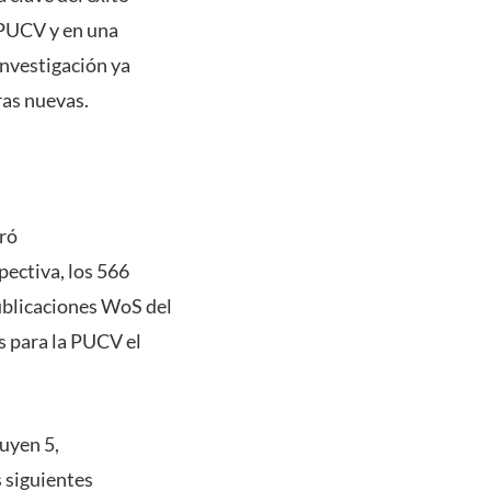
 PUCV y en una
 investigación ya
tras nuevas.
eró
pectiva, los 566
ublicaciones WoS del
s para la PUCV el
uyen 5,
s siguientes