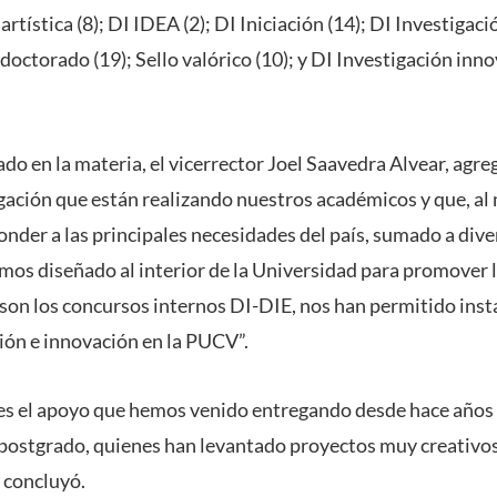
artística (8); DI IDEA (2); DI Iniciación (14); DI Investigaci
doctorado (19); Sello valórico (10); y DI Investigación inn
ado en la materia, el vicerrector Joel Saavedra Alvear, agreg
igación que están realizando nuestros académicos y que, al
nder a las principales necesidades del país, sumado a dive
os diseñado al interior de la Universidad para promover 
on los concursos internos DI-DIE, nos han permitido insta
ción e innovación en la PUCV”.
 es el apoyo que hemos venido entregando desde hace años
 postgrado, quienes han levantado proyectos muy creativos
, concluyó.