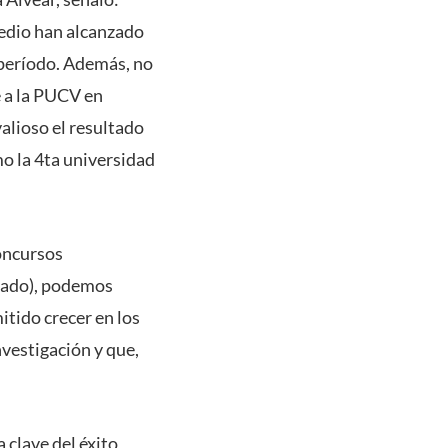
edio han alcanzado
 período. Además, no
 a la PUCV en
alioso el resultado
mo la 4ta universidad
concursos
orado), podemos
tido crecer en los
nvestigación y que,
 clave del éxito