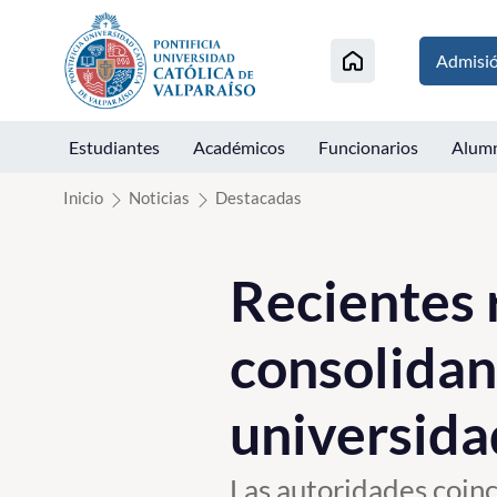
Click acá para ir directamente al contenido
Admisi
Estudiantes
Académicos
Funcionarios
Alum
Inicio
Noticias
Destacadas
Recientes 
consolidan
universida
Las autoridades coinc