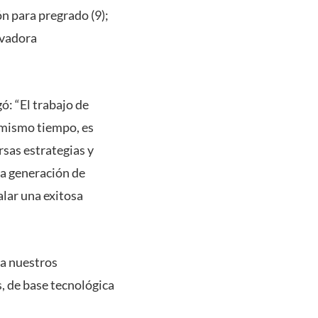
ón para pregrado (9);
ovadora
ó: “El trabajo de
 mismo tiempo, es
rsas estrategias y
la generación de
lar una exitosa
 a nuestros
, de base tecnológica