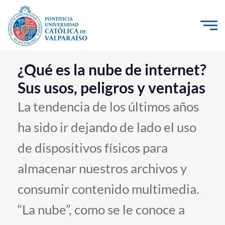
Click acá para ir directamente al contenido
La Universidad
¿Qué es la nube de internet?
Sus usos, peligros y ventajas
Investigación, Creación e Innovación
PUCV Internacional
La tendencia de los últimos años
Vinculación con el Medio
ha sido ir dejando de lado el uso
de dispositivos físicos para
Admisión
almacenar nuestros archivos y
Pregrado
consumir contenido multimedia.
Postgrado
“La nube”, como se le conoce a
Formación Continua