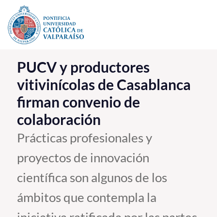
Click acá para ir directamente al contenido
La Universidad
PUCV y productores
vitivinícolas de Casablanca
Investigación, Creación e Innovación
firman convenio de
PUCV Internacional
colaboración
Vinculación con el Medio
Prácticas profesionales y
Admisión
proyectos de innovación
Pregrado
científica son algunos de los
Postgrado
ámbitos que contempla la
Formación Continua