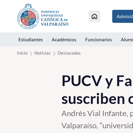
Click acá para ir directamente al contenido
Admisi
Estudiantes
Académicos
Funcionarios
Alum
Inicio
Noticias
Destacadas
PUCV y Fam
suscriben 
Andrés Vial Infante, 
Valparaíso, “universi