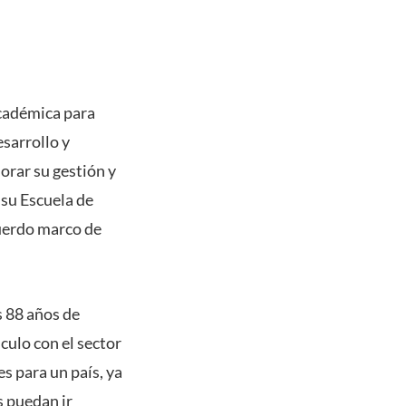
académica para
esarrollo y
orar su gestión y
 su Escuela de
cuerdo marco de
s 88 años de
nculo con el sector
s para un país, ya
 puedan ir