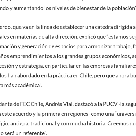
do y aumentando los niveles de bienestar de la población”
do, que va en la línea de establecer una cátedra dirigida 
les en materias de alta dirección, explicó que “estamos se
rmación y generación de espacios para armonizar trabajo, f
eños emprendimientos a los grandes grupos económicos, se
cesión y estrategia, en particular en las empresas familiare
olos han abordado en la práctica en Chile, pero que ahora 
va más académica”.
idente de FEC Chile, Andrés Vial, destacó a la PUCV -la seg
n este acuerdo y la primera en regiones- como una “univer
igio, antigua, tradicional y con mucha historia. Creemos qu
o será un referente”.