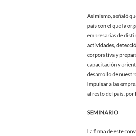
Asimismo, señaló que
país con el que la org
empresarias de disti
actividades, detecci
corporativa y prepar
capacitación y orien
desarrollo de nuestr
impulsar a las empre
al resto del país, po
SEMINARIO
La firma de este con