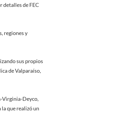
er detalles de FEC
, regiones y
nizando sus propios
lica de Valparaíso,
a-Virginia-Deyco,
 la que realizó un