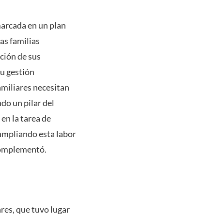
marcada en un plan
las familias
ción de sus
su gestión
amiliares necesitan
do un pilar del
en la tarea de
 ampliando esta labor
 complementó.
res, que tuvo lugar