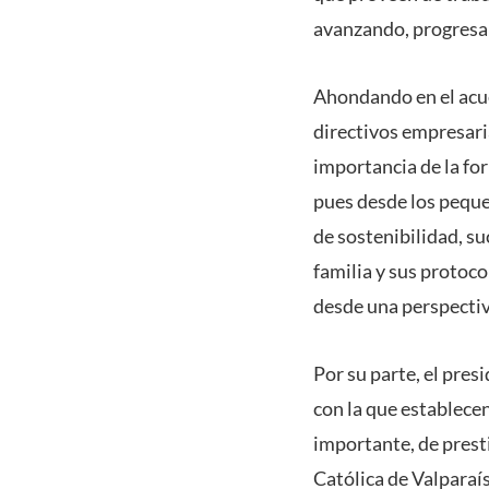
avanzando, progresan
Ahondando en el acuer
directivos empresaria
importancia de la fo
pues desde los pequ
de sostenibilidad, su
familia y sus protoc
desde una perspecti
Por su parte, el pres
con la que establece
importante, de prest
Católica de Valparaís