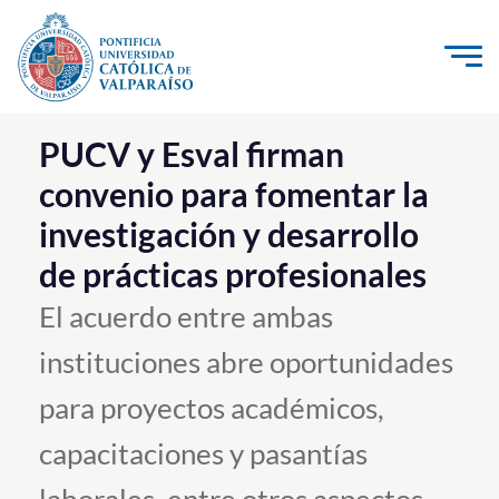
Click acá para ir directamente al contenido
La Universidad
PUCV y Esval firman
convenio para fomentar la
Investigación, Creación e Innovación
investigación y desarrollo
PUCV Internacional
de prácticas profesionales
Vinculación con el Medio
El acuerdo entre ambas
Admisión
instituciones abre oportunidades
Pregrado
para proyectos académicos,
Postgrado
capacitaciones y pasantías
Formación Continua