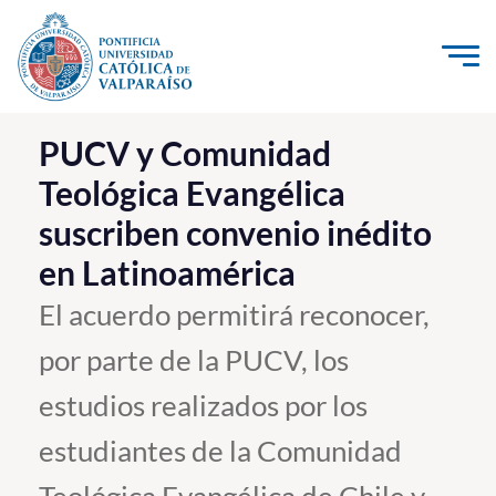
Click acá para ir directamente al contenido
La Universidad
PUCV y Comunidad
Teológica Evangélica
Investigación, Creación e Innovación
suscriben convenio inédito
PUCV Internacional
en Latinoamérica
Vinculación con el Medio
El acuerdo permitirá reconocer,
Admisión
por parte de la PUCV, los
Pregrado
estudios realizados por los
Postgrado
estudiantes de la Comunidad
Formación Continua