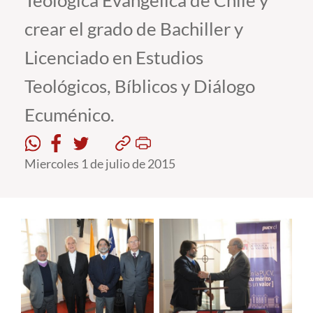
Teológica Evangélica de Chile y
crear el grado de Bachiller y
Estudiantes
Licenciado en Estudios
Académicos
Teológicos, Bíblicos y Diálogo
Funcionarios
Ecuménico.
Alumni
Miercoles 1 de julio de 2015
English