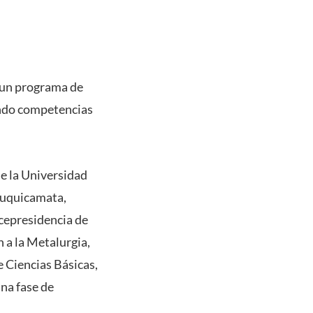
 un programa de
endo competencias
e la Universidad
Chuquicamata,
icepresidencia de
 a la Metalurgia,
e Ciencias Básicas,
na fase de