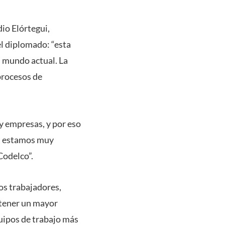
io Elórtegui,
el diplomado: “esta
el mundo actual. La
procesos de
 y empresas, y por eso
d, estamos muy
Codelco”.
los trabajadores,
 tener un mayor
quipos de trabajo más