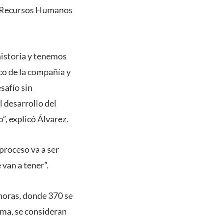
 de Recursos Humanos
istoria y tenemos
co de la compañía y
safío sin
l desarrollo del
”, explicó Álvarez.
proceso va a ser
van a tener”.
horas, donde 370 se
ima, se consideran