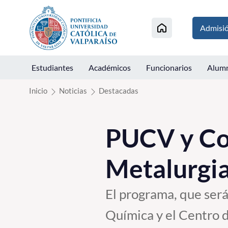
Click acá para ir directamente al contenido
Admisi
Estudiantes
Académicos
Funcionarios
Alum
Inicio
Noticias
Destacadas
PUCV y Co
Metalurgia
El programa, que será
Química y el Centro d