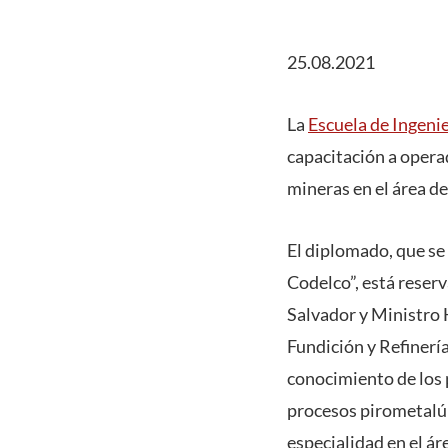
25.08.2021
La
Escuela de Ingeni
capacitación a opera
mineras en el área de
El diplomado, que se
Codelco”, está reser
Salvador y Ministro H
Fundición y Refinerí
conocimiento de los 
procesos pirometalúr
especialidad en el áre