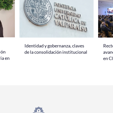
Identidad y gobernanza, claves
Rect
ión
de la consolidación institucional
avanc
ria en
en C